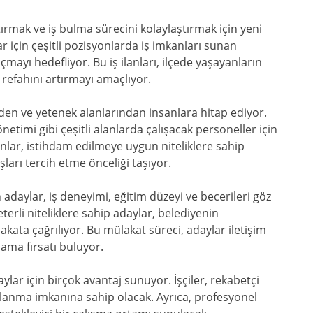
ırmak ve iş bulma sürecini kolaylaştırmak için yeni
ar için çeşitli pozisyonlarda iş imkanları sunan
çmayı hedefliyor. Bu iş ilanları, ilçede yaşayanların
efahını artırmayı amaçlıyor.
lerden ve yetenek alanlarından insanlara hitap ediyor.
önetimi gibi çeşitli alanlarda çalışacak personeller için
ilanlar, istihdam edilmeye uygun niteliklere sahip
ları tercih etme önceliği taşıyor.
 adaylar, iş deneyimi, eğitim düzeyi ve becerileri göz
erli niteliklere sahip adaylar, belediyenin
kata çağrılıyor. Bu mülakat süreci, adaylar iletişim
tlama fırsatı buluyor.
ylar için birçok avantaj sunuyor. İşçiler, rekabetçi
rlanma imkanına sahip olacak. Ayrıca, profesyonel