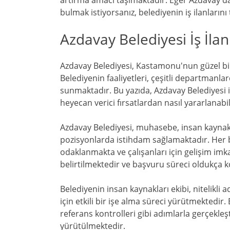
artırma amacı taşımaktadır. Eğer Azdavay'da 
bulmak istiyorsanız, belediyenin iş ilanlarını
Azdavay Belediyesi İş İlanl
Azdavay Belediyesi, Kastamonu'nun güzel bi
Belediyenin faaliyetleri, çeşitli departmanlard
sunmaktadır. Bu yazıda, Azdavay Belediyesi iş 
heyecan verici fırsatlardan nasıl yararlanabi
Azdavay Belediyesi, muhasebe, insan kaynakları,
pozisyonlarda istihdam sağlamaktadır. Her b
odaklanmakta ve çalışanları için gelişim imka
belirtilmektedir ve başvuru süreci oldukça k
Belediyenin insan kaynakları ekibi, nitelikli
için etkili bir işe alma süreci yürütmektedir
referans kontrolleri gibi adımlarla gerçekleşti
yürütülmektedir.