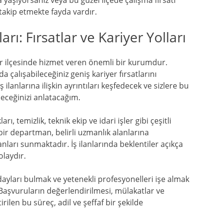
yaşıyorsanız veya bu güzel ilçede çalışma fırsatı
 takip etmekte fayda vardır.
arı: Fırsatlar ve Kariyer Yolları
r ilçesinde hizmet veren önemli bir kurumdur.
a çalışabileceğiniz geniş kariyer fırsatlarını
ilanlarına ilişkin ayrıntıları keşfedecek ve sizlere bu
leceğinizi anlatacağım.
 temizlik, teknik ekip ve idari işler gibi çeşitli
ir departman, belirli uzmanlık alanlarına
nları sunmaktadır. İş ilanlarında beklentiler açıkça
olaydır.
 adayları bulmak ve yetenekli profesyonelleri işe almak
. Başvuruların değerlendirilmesi, mülakatlar ve
rilen bu süreç, adil ve şeffaf bir şekilde