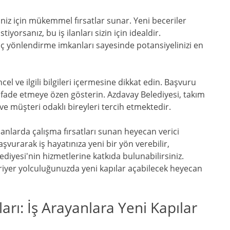
miniz için mükemmel fırsatlar sunar. Yeni beceriler
rsanız, bu iş ilanları sizin için idealdir.
iç yönlendirme imkanları sayesinde potansiyelinizi en
el ve ilgili bilgileri içermesine dikkat edin. Başvuru
i ifade etmeye özen gösterin. Azdavay Belediyesi, takım
e müşteri odaklı bireyleri tercih etmektedir.
tmanlarda çalışma fırsatları sunan heyecan verici
şvurarak iş hayatınıza yeni bir yön verebilir,
ediyesi'nin hizmetlerine katkıda bulunabilirsiniz.
ariyer yolculuğunuzda yeni kapılar açabilecek heyecan
ları: İş Arayanlara Yeni Kapılar