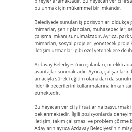
bireyler aramaktadır. Bu heyecan verici fırsa
bulunmak için mükemmel bir imkandır.
Belediyede sunulan iş pozisyonları oldukça g
mimarlar, şehir plancıları, muhasebeciler, sek
çalışma imkanı sunulmaktadır. Ayrıca, park
mimarları, sosyal projeleri yönetecek proje 
iletişim uzmanları gibi özel yeteneklere de i
Azdavay Belediyesi'nin iş ilanları, nitelikli 
avantajlar sunmaktadır. Ayrıca, çalışanların 
amacıyla sürekli eğitim olanakları da sunulmak
liderlik becerilerini kullanmalarına imkan t
etmektedir.
Bu heyecan verici iş fırsatlarına başvurmak iç
beklenmektedir. İlgili pozisyonlarda deneyime
iletişim, takım çalışması ve problem çözme b
Adayların ayrıca Azdavay Belediyesi'nin mi