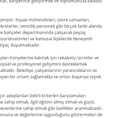
tlar, kariyerinizi geliştirmek ve toplumunuza katkıda
eniştir. İnşaat mühendisleri, çevre uzmanları,
reterler, temizlik personeli gibi birçok farklı alanda
 ve bahçeler departmanında çalışacak peyzaj
koordinatörleri ve kamusal ilişkilerde deneyimli
htiyaç duyulmaktadır.
adayları bünyelerine katmak için rekabetçi ücretler ve
kişisel ve profesyonel gelişimini desteklemek
tadır. Belediye, çalışanlarının yaratıcılıklarını ve
anıyan bir ortam sağlamakta ve onları başarıya teşvik
in adaylardan belirli kriterleri karşılamaları
 sahip olmak, ilgili eğitimi almış olmak ve güçlü
ecerilerine sahip olmak gibi özellikler aranmaktadır.
syonuna ve değerlerine uygunluğunu göstermeleri de