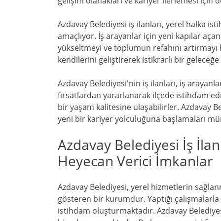
gelişim olanakları ve kariyer ilerlemesi için 
Azdavay Belediyesi iş ilanları, yerel halka 
amaçlıyor. İş arayanlar için yeni kapılar açan
yükseltmeyi ve toplumun refahını artırmayı h
kendilerini geliştirerek istikrarlı bir geleceğe
Azdavay Belediyesi'nin iş ilanları, iş arayan
fırsatlardan yararlanarak ilçede istihdam ed
bir yaşam kalitesine ulaşabilirler. Azdavay Bel
yeni bir kariyer yolculuğuna başlamaları m
Azdavay Belediyesi İş İlanl
Heyecan Verici İmkanlar
Azdavay Belediyesi, yerel hizmetlerin sağlan
gösteren bir kurumdur. Yaptığı çalışmalarl
istihdam oluşturmaktadır. Azdavay Belediyesi