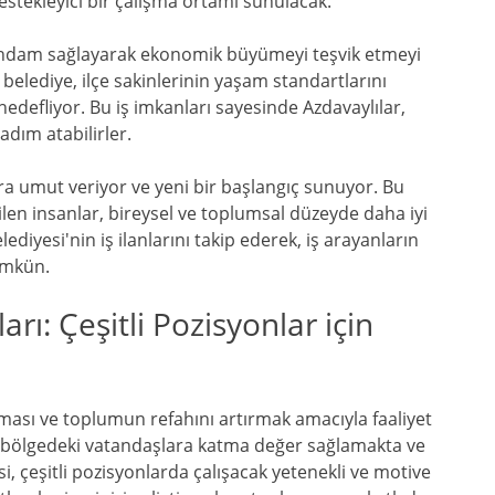
destekleyici bir çalışma ortamı sunulacak.
istihdam sağlayarak ekonomik büyümeyi teşvik etmeyi
 belediye, ilçe sakinlerinin yaşam standartlarını
edefliyor. Bu iş imkanları sayesinde Azdavaylılar,
 adım atabilirler.
lara umut veriyor ve yeni bir başlangıç sunuyor. Bu
ilen insanlar, bireysel ve toplumsal düzeyde daha iyi
ediyesi'nin iş ilanlarını takip ederek, iş arayanların
ümkün.
arı: Çeşitli Pozisyonlar için
ması ve toplumun refahını artırmak amacıyla faaliyet
a bölgedeki vatandaşlara katma değer sağlamakta ve
, çeşitli pozisyonlarda çalışacak yetenekli ve motive