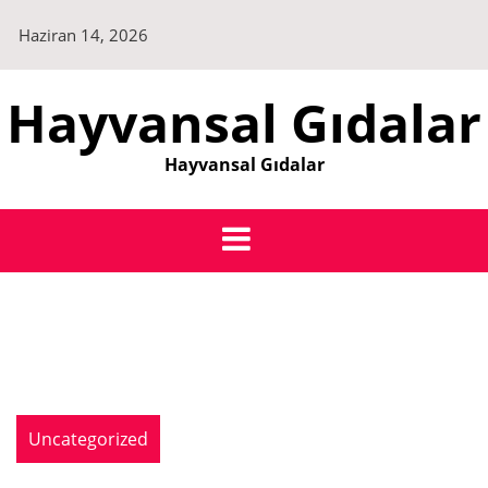
Skip
Haziran 14, 2026
to
content
Hayvansal Gıdalar
Hayvansal Gıdalar
Uncategorized