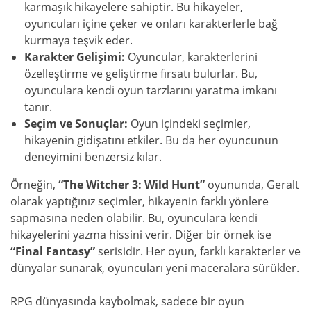
karmaşık hikayelere sahiptir. Bu hikayeler,
oyuncuları içine çeker ve onları karakterlerle bağ
kurmaya teşvik eder.
Karakter Gelişimi:
Oyuncular, karakterlerini
özelleştirme ve geliştirme fırsatı bulurlar. Bu,
oyunculara kendi oyun tarzlarını yaratma imkanı
tanır.
Seçim ve Sonuçlar:
Oyun içindeki seçimler,
hikayenin gidişatını etkiler. Bu da her oyuncunun
deneyimini benzersiz kılar.
Örneğin,
“The Witcher 3: Wild Hunt”
oyununda, Geralt
olarak yaptığınız seçimler, hikayenin farklı yönlere
sapmasına neden olabilir. Bu, oyunculara kendi
hikayelerini yazma hissini verir. Diğer bir örnek ise
“Final Fantasy”
serisidir. Her oyun, farklı karakterler ve
dünyalar sunarak, oyuncuları yeni maceralara sürükler.
RPG dünyasında kaybolmak, sadece bir oyun