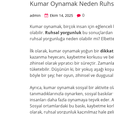
Kumar Oynamak Neden Ruhsal
0
admin
Ekim 14, 2025
Kumar oynamak, birçok insan için eğlenceli b
olabilir.
Ruhsal yorgunluk
bu sonuçlardan s
ruhsal yorgunluğa neden olabilir mi? Elbett
İlk olarak, kumar oynamak yoğun bir
dikkat
kazanma heyecanı, kaybetme korkusu ve belir
zihinsel olarak yıpratıcı bir süreçtir. Zaman
tüketebilir. Düşünün ki, bir yokuş aşağı koş
böyle bir şey; her oyun, zihinsel ve duygusal o
Ayrıca, kumar oynamak sosyal bir aktivite ol
tanımadıklarınızla oynarken, sosyal baskıla
insanları daha fazla oynamaya teşvik eder. A
Sosyal ortamlardaki bu baskı, kaybetme kork
olarak, ruhsal yorgunluk kaçınılmaz hale geli