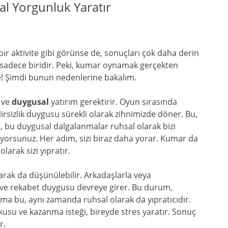
 Yorgunluk Yaratır
ir aktivite gibi görünse de, sonuçları çok daha derin
adece biridir. Peki, kumar oynamak gerçekten
e! Şimdi bunun nedenlerine bakalım.
ve
duygusal
yatırım gerektirir. Oyun sırasında
sizlik duygusu sürekli olarak zihnimizde döner. Bu,
la, bu duygusal dalgalanmalar ruhsal olarak bizi
uyorsunuz. Her adım, sizi biraz daha yorar. Kumar da
larak sizi yıpratır.
arak da düşünülebilir. Arkadaşlarla veya
r ve rekabet duygusu devreye girer. Bu durum,
ma bu, aynı zamanda ruhsal olarak da yıpratıcıdır.
usu ve kazanma isteği, bireyde stres yaratır. Sonuç
r.