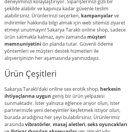
deneyiminizi kolaylaştırıyor. Siparişlerinizi gizli bir
şekilde alabilir ve kapınıza kadar güvenle teslim
alabilirsiniz. Ürünlerinizi seçerken,
kampanyalar
ve
indirimler hakkında bilgi almak için web sitemizi ziyaret
etmeyi unutmayın! Sakarya Taraklı online shop, sadece
ürün satmakla kalmaz, aynı zamanda
müşteri
memnuniyetini
ön planda tutar. Güvenli ödeme
yöntemleri ve müşteri destek hizmetleri ile
alışverişinizin her aşamasında yanınızdayız.
Ürün Çeşitleri
Sakarya Taraklı’daki online sex erotik shop,
herkesin
ihtiyaçlarına uygun
geniş bir ürün yelpazesi
sunmaktadır. İster yalnızca eğlence arıyor olun, ister
partnerinizle yeni deneyimler keşfetmek istiyor olun,
burada aradığınız her şeyi bulabilirsiniz. Ürünlerimiz
arasında
vibratörler
,
masaj aletleri
,
seks oyuncakları
ve
ihtiyaç duyulan aksesuarlar
yer almaktadır.