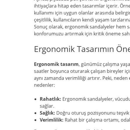
ihtiyaçlara hitap eden tasarımlar içerir. Örne
kullanımı için uygun olanlar arasında belirgi
çeşitlilik, kullanıcıların kendi yaşam tarzları
Sonuç olarak, ergonomik sandalyeler hem 
konforumuzu artırmak için kritik öneme sahi
Ergonomik Tasarımın Ön
Ergonomik tasarım
, günümüz çalışma yaşa
saatler boyunca oturarak çalışan bireyler iç
aynı zamanda verimliliği artırır. Peki, nede
nedenler:
Rahatlık:
Ergonomik sandalyeler, vücudu 
sağlar.
Sağlık:
Doğru oturuş pozisyonunu teşvik ed
Verimlilik:
Rahat bir çalışma ortamı, odakla