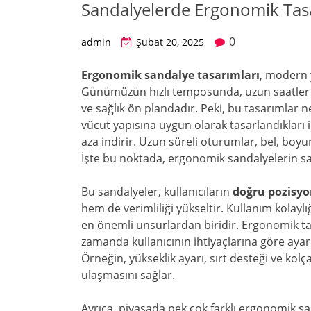
Sandalyelerde Ergonomik Tasa
0
admin
Şubat 20, 2025
Ergonomik sandalye tasarımları
, modern 
Günümüzün hızlı temposunda, uzun saatler 
ve sağlık ön plandadır. Peki, bu tasarımlar
vücut yapısına uygun olarak tasarlandıkları i
aza indirir. Uzun süreli oturumlar, bel, boyun 
İşte bu noktada, ergonomik sandalyelerin sağ
Bu sandalyeler, kullanıcıların
doğru pozisy
hem de verimliliği yükseltir. Kullanım kolaylı
en önemli unsurlardan biridir. Ergonomik t
zamanda kullanıcının ihtiyaçlarına göre ayarla
Örneğin, yükseklik ayarı, sırt desteği ve kolç
ulaşmasını sağlar.
Ayrıca, piyasada pek çok farklı ergonomik s