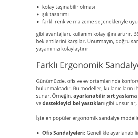
kolay taşınabilir olması
şık tasarımı
farklı renk ve malzeme seçenekleriyle uy
gibi avantajları, kullanım kolaylığını artırır
beklentilerini karşılar. Unutmayın, doğru sa
yaşamınızı kolaylaştırır!
Farklı Ergonomik Sandaly
Günümüzde, ofis ve ev ortamlarında konforu
bulunmaktadır. Bu modeller, kullanıcıların iht
sunar. Örneğin,
ayarlanabilir sırt yaslama 
ve
destekleyici bel yastıkları
gibi unsurlar,
İşte en popüler ergonomik sandalye modelle
Ofis Sandalyeleri:
Genellikle ayarlanabilir 