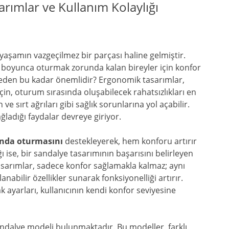
rımlar ve Kullanım Kolaylığı
yaşamın vazgeçilmez bir parçası haline gelmiştir.
boyunca oturmak zorunda kalan bireyler için konfor
 neden bu kadar önemlidir? Ergonomik tasarımlar,
çin, oturum sırasında oluşabilecek rahatsızlıkları en
ve sırt ağrıları gibi sağlık sorunlarına yol açabilir.
ladığı faydalar devreye giriyor.
onda oturmasını
destekleyerek, hem konforu artırır
ğı ise, bir sandalye tasarımının başarısını belirleyen
asarımlar, sadece konfor sağlamakla kalmaz; aynı
nabilir özellikler sunarak fonksiyonelliği artırır.
ak ayarları, kullanıcının kendi konfor seviyesine
andalye modeli bulunmaktadır. Bu modeller, farklı