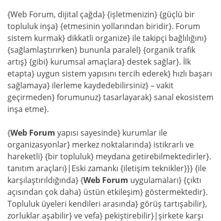
{Web Forum, dijital çağda} {işletmenizin} {güçlü bir
topluluk inşa} {etmesinin yollarından biridir}. Forum
sistem kurmak} dikkatli organize} ile takipçi bağlılığını}
{sağlamlaştırırken} bununla paralel} {organik trafik
artış} {gibi} kurumsal amaçlara} destek sağlar}. İlk
etapta} uygun sistem yapısını tercih ederek} hızlı başarı
sağlamaya} ilerleme kaydedebilirsiniz} – vakit
geçirmeden} forumunuz} tasarlayarak} sanal ekosistem
inşa etme}.
{
Web Forum
yapısı sayesinde} kurumlar ile
organizasyonlar} merkez noktalarında} istikrarlı ve
hareketli} {bir topluluk} meydana getirebilmektedirler}.
tanıtım araçları}|Eski zamankı {iletişim teknikler}}} {ile
karşılaştırıldığında} {
Web Forum
uygulamaları} {çıktı
açısından çok daha} üstün etkileşim} göstermektedir}.
Topluluk üyeleri kendileri arasında} görüş tartışabilir},
zorluklar aşabilir} ve vefa} pekiştirebilir}|şirkete karşı