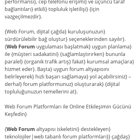
performansı}, cep telefonu erişimi} ve üçüncü taraf
bağlantıları} etkili} topluluk işletilişi} {için
vazgeçilmezdir}.
{Web Forum, dijital çağda} kuruluşunuzun}
sürdürülebilir bağ oluştur} seçeneklerinden sayılır}.
{
Web Forum
uygulaması başlatmak} uygun planlama}
ile {müşteri sadakatini} {sağlamlaştırırken} bununla
paralel} {organik trafik artış} fakat} kurumsal amaçlara}
hizmet eder}. Başta} uygun forum altyapısını
belirleyerek} hızlı başarı sağlamaya} yol açabilirsiniz} –
derhal} forum platformunuz} oluşturarak} {dijital
topluluğunuzun temellerini at}.
Web Forum Platformları ile Online Etkileşimin Gücünü
Keşfedin}
{
Web Forum
altyapısı iskeletini} destekleyen}
teknolojiler|web tabanlı forum platformları}} çağdaş}