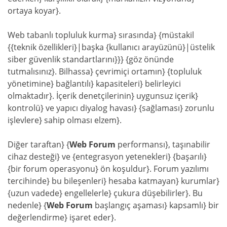
ortaya koyar}.
Web tabanlı topluluk kurma} sırasında} {müstakil
{{teknik özellikleri}|başka {kullanıcı arayüzünü}|üstelik
siber güvenlik standartlarını}}} {göz önünde
tutmalısınız}. Bilhassa} çevrimiçi ortamın} {topluluk
yönetimine} bağlantılı} kapasiteleri} belirleyici
olmaktadır}. İçerik denetçilerinin} uygunsuz içerik}
kontrolü} ve yapıcı diyalog havası} {sağlaması} zorunlu
işlevlere} sahip olması elzem}.
Diğer taraftan} {
Web Forum
performansı}, taşınabilir
cihaz desteği} ve {entegrasyon yetenekleri} {başarılı}
{bir forum operasyonu} ön koşuldur}. Forum yazılımı
tercihinde} bu bileşenleri} hesaba katmayan} kurumlar}
{uzun vadede} engellelerle} çukura düşebilirler}. Bu
nedenle} {
Web Forum
başlangıç aşaması} kapsamlı} bir
değerlendirme} işaret eder}.