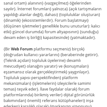
sanal ortam} alanının} {vazgeçilmez} öğelerinden
sayılır}. İnternet forumları} yalnızca} {açık tartışmaların
yapıldığı alanlar değil}, dahası} {topluluklar oluşturan}
{dinamik} {ekosistemlerdir}. Forum başlatmayı}
{düşünen işletmeler} genellikle bunu unuturlar}: kalıcı
etki} güncel durumda} forum altyapısının} {sunduğu}
devam eden iş birliği} kapasitesinde} {yatmaktadır}.
{Bir
Web Forum
platformu seçmeniz} birçok}
{doğrudan kullanıcı yararlarını} {beraberinde getirir}.
{Teknik açıdan} topluluk üyelerine} devamlı
mevcudiyet} olanağını yaratır} ve {konuşmaları}
eşzamansız olarak gerçekleştirmek} yaygınlaşır}.
Topluluk yapısı perspektifinden} platform
mekanizmaları} {işletmelerin} izleyicilerle samimi
temas} teşvik eder}. İlave faydalar olarak} forum
platformlarında} birikmiş veriler} dijital görünürlük
bakımından} önemli} referans kütüphaneleri} inşa
ederken} karşılıklı olarak} {markanızın vizyonunu}