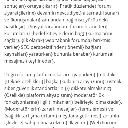
sonuçları} ortaya çıkarır}. Pratik düzlemde} forum
ziyaretçilerine} devamlı mevcudiyet} alternatifi sunar}
ve {konuşmaları} zamandan bağımsız yürütmek}
basitleşir}. {Sosyal tarafından} forum hizmetleri}
kurumların} {hedef kitleyle derin bağ} {kurmalarını
sağlar}. {Ek olarak} web tabanlı forumda} birikmiş
veriler} SEO perspektifinden} önemli} bağlantı
kaynakları} yaratırken} bununla beraber} kurumsal
mesajınızı} teşhir eder}.
Doğru forum platformu kararı} {yaparken} {müstakil
{{teknik özellikleri}|başka {kullanıcı arayüzünü}|üstelik
siber güvenlik standartlarını}}} dikkate almalısınız}.
{Özellikle} platform altyapısının} moderatörlük
fonksiyonlarına} ilgili} imkanları} belirleyici olmaktadır}.
{Moderatörlerin} zararlı mesajlar} {temizlemesi} ve
{sağlıklı tartışma ortamı} meydana getirmesi} zorunlu
işlevlere} sahip olması elzem}. Ilaveten} {Web Forum