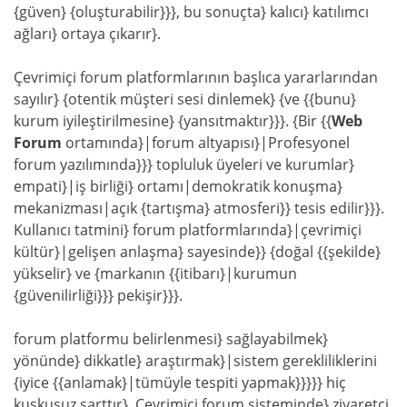
{güven} {oluşturabilir}}}, bu sonuçta} kalıcı} katılımcı
ağları} ortaya çıkarır}.
Çevrimiçi forum platformlarının başlıca yararlarından
sayılır} {otentik müşteri sesi dinlemek} {ve {{bunu}
kurum iyileştirilmesine} {yansıtmaktır}}}. {Bir {{
Web
Forum
ortamında}|forum altyapısı}|Profesyonel
forum yazılımında}}} topluluk üyeleri ve kurumlar}
empati}|iş birliği} ortamı|demokratik konuşma}
mekanizması|açık {tartışma} atmosferi}} tesis edilir}}}.
Kullanıcı tatmini} forum platformlarında}|çevrimiçi
kültür}|gelişen anlaşma} sayesinde}} {doğal {{şekilde}
yükselir} ve {markanın {{itibarı}|kurumun
{güvenilirliği}}} pekişir}}}.
forum platformu belirlenmesi} sağlayabilmek}
yönünde} dikkatle} araştırmak}|sistem gerekliliklerini
{iyice {{anlamak}|tümüyle tespiti yapmak}}}}} hiç
kuşkusuz şarttır}. Çevrimiçi forum sisteminde} ziyaretçi