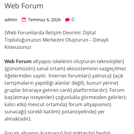
Web Forum
0
admin
Temmuz 6, 2026
{Web Forumlarda İletişim Devrimi: Dijital
Topluluğunuzun Merkezini Oluşturun – Detaylı
Kılavuzunuz
Web Forum
altyapısı iskeletini oluşturan teknolojiler}
{günümüzün} sanal ortam} ekosisteminin vazgeçilmez
öğelerinden sayılır. İnternet forumları} yalnızca} {açık
tartışmaların yapıldığı alanlar değil}, bunun yerine}
gruplar biraraya getiren canlı} platformlardır}. Forum
başlatmayı isteyenler} çoğunlukla görmezden gelirler}:
kalıcı etki} mevcut ortamda} forum altyapısının}
sunacağı} sürekli katılım} potansiyelinde} yer
almaktadır}.
Forum altyapısı kurmanız} bol miktarda} faydalı