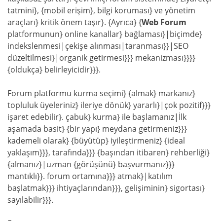
tatmini}, {mobil erişim}, bilgi koruması} ve yönetim
araçları} kritik önem taşır}. {Ayrıca} {
Web Forum
platformunun} online kanallar} bağlaması}|biçimde}
indekslenmesi|çekişe alınması|taranması}}|SEO
düzeltilmesi}|organik getirmesi}}} mekanizması}}}}
{oldukça} belirleyicidir}}}.
Forum platformu kurma seçimi} {almak} markanız}
topluluk üyeleriniz} ileriye dönük} yararlı}|çok pozitif}}}
işaret edebilir}. çabuk} kurma} ile başlamanız|İlk
aşamada basit} {bir yapı} meydana getirmeniz}}}
kademeli olarak} {büyütüp} iyileştirmeniz} {ideal
yaklaşım}}}, tarafında}}} {başından itibaren} rehberliği}
{almanız}|uzman {görüşünü} başvurmanız}}}
mantıklı}}. forum ortamına}}} atmak}|katılım
başlatmak}}} ihtiyaçlarından}}}, gelişiminin} sigortası}
sayılabilir}}}.