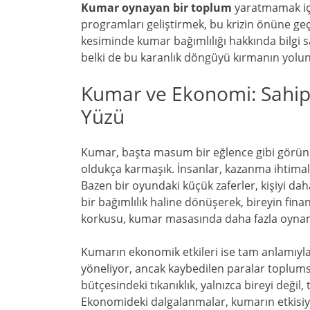
Kumar oynayan bir toplum
yaratmamak için
programları geliştirmek, bu krizin önüne ge
kesiminde kumar bağımlılığı hakkında bilgi 
belki de bu karanlık döngüyü kırmanın yolun
Kumar ve Ekonomi: Sahip
Yüzü
Kumar, başta masum bir eğlence gibi görünse
oldukça karmaşık. İnsanlar, kazanma ihtimaliy
Bazen bir oyundaki küçük zaferler, kişiyi da
bir bağımlılık haline dönüşerek, bireyin fin
korkusu, kumar masasında daha fazla oynam
Kumarın ekonomik etkileri ise tam anlamıyla
yöneliyor, ancak kaybedilen paralar toplums
bütçesindeki tıkanıklık, yalnızca bireyi değil
Ekonomideki dalgalanmalar, kumarın etkisiyle