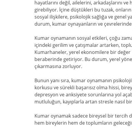
hayatlarını değil, ailelerini, arkadaşlarını v
girebiliyor. İçine düştükleri bu tuzak, onla
sosyal ilişkilere, psikolojik sağlığa ve genel
durum, kumar oynayanların ve çevrelerindeki 
Kumar oynamanın sosyal etkileri, çoğu zaman
içindeki gerilim ve çatışmalar artarken, top
Kumarhaneler, yerel ekonomilere bir değer 
beraberinde getiriyor. Bu durum, yerel yönet
çıkarmasına zorluyor.
Bunun yanı sıra, kumar oynamanın psikolojik 
korkusu ve sürekli başarısız olma hissi, bire
depresyon ve anksiyete sorunlarına yol açab
mutluluğun, kayıplarla artan stresle nasıl bir
Kumar oynamak sadece bireysel bir tercih deği
hem bireylerin hem de toplumların geleceğini