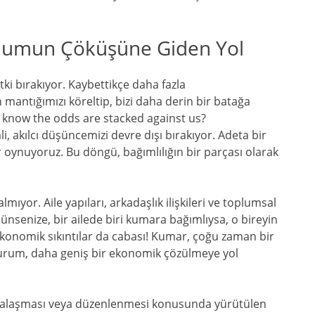
plumun Çöküşüne Giden Yol
tki bırakıyor. Kaybettikçe daha fazla
antığımızı köreltip, bizi daha derin bir batağa
 know the odds are stacked against us?
i, akılcı düşüncemizi devre dışı bırakıyor. Adeta bir
r oynuyoruz. Bu döngü, bağımlılığın bir parçası olarak
mıyor. Aile yapıları, arkadaşlık ilişkileri ve toplumsal
şünsenize, bir ailede biri kumara bağımlıysa, o bireyin
ı… Ekonomik sıkıntılar da cabası! Kumar, çoğu zaman bir
 durum, daha geniş bir ekonomik çözülmeye yol
 yasalaşması veya düzenlenmesi konusunda yürütülen