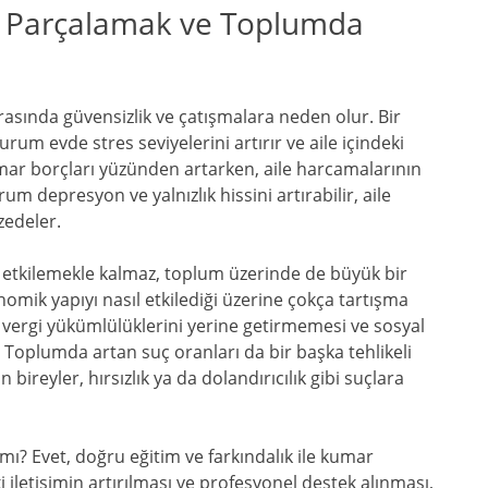
eri Parçalamak ve Toplumda
rasında güvensizlik ve çatışmalara neden olur. Bir
rum evde stres seviyelerini artırır ve aile içindeki
 kumar borçları yüzünden artarken, aile harcamalarının
um depresyon ve yalnızlık hissini artırabilir, aile
zedeler.
ri etkilemekle kalmaz, toplum üzerinde de büyük bir
omik yapıyı nasıl etkilediği üzerine çokça tartışma
n vergi yükümlülüklerini yerine getirmemesi ve sosyal
. Toplumda artan suç oranları da bir başka tehlikeli
ireyler, hırsızlık ya da dolandırıcılık gibi suçlara
mı? Evet, doğru eğitim ve farkındalık ile kumar
deki iletişimin artırılması ve profesyonel destek alınması,