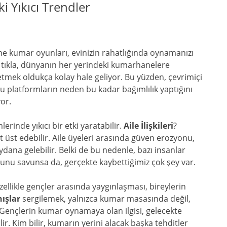
 Yıkıcı Trendler
ne kumar oyunları, evinizin rahatlığında oynamanızı
ir tıkla, dünyanın her yerindeki kumarhanelere
etmek oldukça kolay hale geliyor. Bu yüzden, çevrimiçi
bu platformların neden bu kadar bağımlılık yaptığını
or.
rinde yıkıcı bir etki yaratabilir.
Aile İlişkileri
?
lt üst edebilir. Aile üyeleri arasında güven erozyonu,
dana gelebilir. Belki de bu nedenle, bazı insanlar
unu savunsa da, gerçekte kaybettiğimiz çok şey var.
ellikle gençler arasında yaygınlaşması, bireylerin
nışlar
sergilemek, yalnızca kumar masasında değil,
 Gençlerin kumar oynamaya olan ilgisi, gelecekte
r. Kim bilir, kumarın yerini alacak başka tehditler