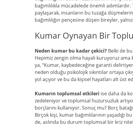
bağımlılıkla mücadelede önemli adımlardır. 
paylaşarak, insanların bu tuzağa düşmeleri
bağımlılığın pençesine düşen bireyler, yalnızca
Kumar Oynayan Bir Toplum
Neden kumar bu kadar çekici?
Belki de bu
Hepimiz zengin olma hayali kuruyoruz ama k
ya, “Kumar, kaybedeceğine garanti delirtiye
neden olduğu psikolojik sıkıntılar ortaya çı
yol açıyor ve bu da kişisel hayatları alt üst ed
Kumarın toplumsal etkileri
ise daha da kor
zedeleniyor ve toplumsal huzursuzluk artıyor.
borçlarını kullanıyor. Sonuç mu? Borç batağ
Birçok kişi, kumar bağımlılarının yaşadığı bu
de, aslında bu durum toplumsal bir kriz niteli