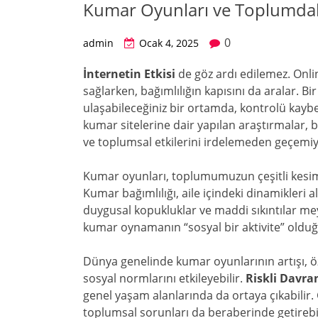
Kumar Oyunları ve Toplumdaki
0
admin
Ocak 4, 2025
İnternetin Etkisi
de göz ardı edilemez. Onli
sağlarken, bağımlılığın kapısını da aralar. B
ulaşabileceğiniz bir ortamda, kontrolü kayb
kumar sitelerine dair yapılan araştırmalar, 
ve toplumsal etkilerini irdelemeden geçemiy
Kumar oyunları, toplumumuzun çeşitli kesimle
Kumar bağımlılığı, aile içindeki dinamikleri a
duygusal kopukluklar ve maddi sıkıntılar mey
kumar oynamanın “sosyal bir aktivite” olduğ
Dünya genelinde kumar oyunlarının artışı, öz
sosyal normlarını etkileyebilir.
Riskli Davra
genel yaşam alanlarında da ortaya çıkabilir.
toplumsal sorunları da beraberinde getirebili