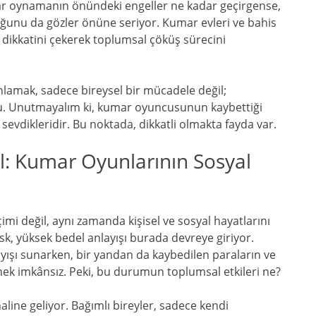
mar oynamanın önündeki engeller ne kadar geçirgense,
ğunu da gözler önüne seriyor. Kumar evleri ve bahis
 dikkatini çekerek toplumsal çöküş sürecini
lamak, sadece bireysel bir mücadele değil;
unlu. Unutmayalım ki, kumar oyuncusunun kaybettiği
evdikleridir. Bu noktada, dikkatli olmakta fayda var.
l: Kumar Oyunlarının Sosyal
çimi değil, aynı zamanda kişisel ve sosyal hayatlarını
sk, yüksek bedel anlayışı burada devreye giriyor.
ışı sunarken, bir yandan da kaybedilen paraların ve
mek imkânsız. Peki, bu durumun toplumsal etkileri ne?
haline geliyor. Bağımlı bireyler, sadece kendi