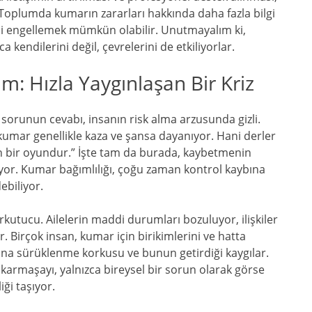
Toplumda kumarın zararları hakkında daha fazla bilgi
ni engellemek mümkün olabilir. Unutmayalım ki,
 kendilerini değil, çevrelerini de etkiliyorlar.
: Hızla Yaygınlaşan Bir Kriz
 sorunun cevabı, insanın risk alma arzusunda gizli.
umar genellikle kaza ve şansa dayanıyor. Hani derler
n bir oyundur.” İşte tam da burada, kaybetmenin
kıyor. Kumar bağımlılığı, çoğu zaman kontrol kaybına
ebiliyor.
kutucu. Ailelerin maddi durumları bozuluyor, ilişkiler
 Birçok insan, kumar için birikimlerini ve hatta
ına sürüklenme korkusu ve bunun getirdiği kaygılar.
 karmaşayı, yalnızca bireysel bir sorun olarak görse
ği taşıyor.