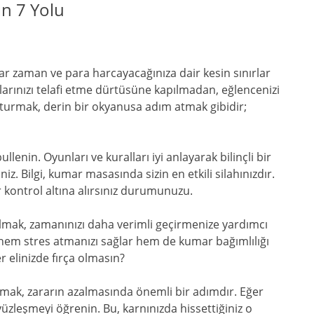
ın 7 Yolu
zaman ve para harcayacağınıza dair kesin sınırlar
arınızı telafi etme dürtüsüne kapılmadan, eğlencenizi
oturmak, derin bir okyanusa adım atmak gibidir;
enin. Oyunları ve kuralları iyi anlayarak bilinçli bir
iz. Bilgi, kumar masasında sizin en etkili silahınızdır.
r kontrol altına alırsınız durumunuzu.
mak, zamanınızı daha verimli geçirmenize yardımcı
 hem stres atmanızı sağlar hem de kumar bağımlılığı
er elinizde fırça olmasın?
mak, zararın azalmasında önemli bir adımdır. Eğer
üzleşmeyi öğrenin. Bu, karnınızda hissettiğiniz o