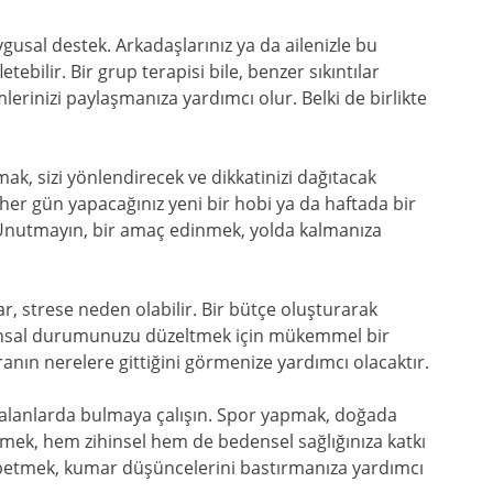
usal destek. Arkadaşlarınız ya da ailenizle bu
bilir. Bir grup terapisi bile, benzer sıkıntılar
erinizi paylaşmanıza yardımcı olur. Belki de birlikte
mak, sizi yönlendirecek ve dikkatinizi dağıtacak
 her gün yapacağınız yeni bir hobi ya da haftada bir
iz. Unutmayın, bir amaç edinmek, yolda kalmanıza
r, strese neden olabilir. Bir bütçe oluşturarak
nansal durumunuzu düzeltmek için mükemmel bir
anın nerelere gittiğini görmenize yardımcı olacaktır.
alanlarda bulmaya çalışın. Spor yapmak, doğada
mek, hem zihinsel hem de bedensel sağlığınıza katkı
aybetmek, kumar düşüncelerini bastırmanıza yardımcı