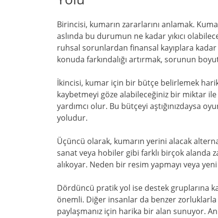
Birincisi, kumarın zararlarını anlamak. Kumar
aslında bu durumun ne kadar yıkıcı olabilece
ruhsal sorunlardan finansal kayıplara kadar 
konuda farkındalığı artırmak, sorunun boy
İkincisi, kumar için bir bütçe belirlemek har
kaybetmeyi göze alabileceğiniz bir miktar il
yardımcı olur. Bu bütçeyi aştığınızdaysa oy
yoludur.
Üçüncü olarak, kumarın yerini alacak alternati
sanat veya hobiler gibi farklı birçok aland
alıkoyar. Neden bir resim yapmayı veya ye
Dördüncü pratik yol ise destek gruplarına kat
önemli. Diğer insanlar da benzer zorluklarl
paylaşmanız için harika bir alan sunuyor. Anl