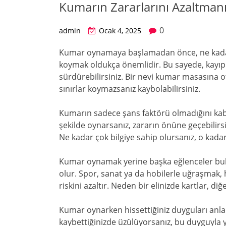
Kumarın Zararlarını Azaltman
0
admin
Ocak 4, 2025
Kumar oynamaya başlamadan önce, ne kadar 
koymak oldukça önemlidir. Bu sayede, kayıpl
sürdürebilirsiniz. Bir nevi kumar masasına 
sınırlar koymazsanız kaybolabilirsiniz.
Kumarın sadece şans faktörü olmadığını kabull
şekilde oynarsanız, zararın önüne geçebilirsin
Ne kadar çok bilgiye sahip olursanız, o kada
Kumar oynamak yerine başka eğlenceler bul
olur. Spor, sanat ya da hobilerle uğraşmak,
riskini azaltır. Neden bir elinizde kartlar, diğ
Kumar oynarken hissettiğiniz duyguları anla
kaybettiğinizde üzülüyorsanız, bu duyguyla y