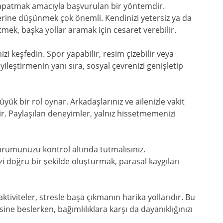
kapatmak amacıyla başvurulan bir yöntemdir.
erine düşünmek çok önemli. Kendinizi yetersiz ya da
etmek, başka yollar aramak için cesaret verebilir.
zi keşfedin. Spor yapabilir, resim çizebilir veya
iyileştirmenin yanı sıra, sosyal çevrenizi genişletip
yük bir rol oynar. Arkadaşlarınız ve ailenizle vakit
ir. Paylaşılan deneyimler, yalnız hissetmemenizi
rumunuzu kontrol altında tutmalısınız.
zi doğru bir şekilde oluşturmak, parasal kaygıları
ktiviteler, stresle başa çıkmanın harika yollarıdır. Bu
sine beslerken, bağımlılıklara karşı da dayanıklığınızı